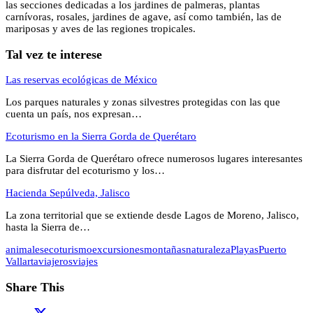
las secciones dedicadas a los jardines de palmeras, plantas
carnívoras, rosales, jardines de agave, así como también, las de
mariposas y aves de las regiones tropicales.
Tal vez te interese
Las reservas ecológicas de México
Los parques naturales y zonas silvestres protegidas con las que
cuenta un país, nos expresan…
Ecoturismo en la Sierra Gorda de Querétaro
La Sierra Gorda de Querétaro ofrece numerosos lugares interesantes
para disfrutar del ecoturismo y los…
Hacienda Sepúlveda, Jalisco
La zona territorial que se extiende desde Lagos de Moreno, Jalisco,
hasta la Sierra de…
animales
ecoturismo
excursiones
montañas
naturaleza
Playas
Puerto
Vallarta
viajeros
viajes
Share This