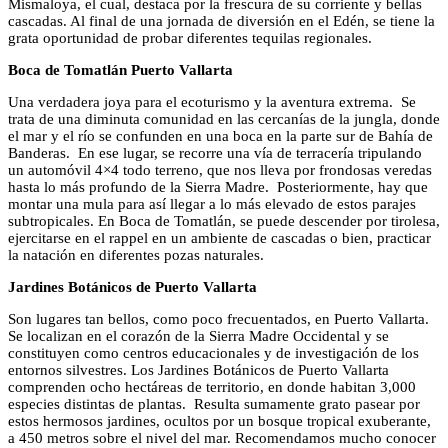
Mismaloya, el cual, destaca por la frescura de su corriente y bellas
cascadas. Al final de una jornada de diversión en el Edén, se tiene la
grata oportunidad de probar diferentes tequilas regionales.
Boca de Tomatlán Puerto Vallarta
Una verdadera joya para el ecoturismo y la aventura extrema. Se
trata de una diminuta comunidad en las cercanías de la jungla, donde
el mar y el río se confunden en una boca en la parte sur de Bahía de
Banderas. En ese lugar, se recorre una vía de terracería tripulando
un automóvil 4×4 todo terreno, que nos lleva por frondosas veredas
hasta lo más profundo de la Sierra Madre. Posteriormente, hay que
montar una mula para así llegar a lo más elevado de estos parajes
subtropicales. En Boca de Tomatlán, se puede descender por tirolesa,
ejercitarse en el rappel en un ambiente de cascadas o bien, practicar
la natación en diferentes pozas naturales.
Jardines Botánicos de Puerto Vallarta
Son lugares tan bellos, como poco frecuentados, en Puerto Vallarta.
Se localizan en el corazón de la Sierra Madre Occidental y se
constituyen como centros educacionales y de investigación de los
entornos silvestres. Los Jardines Botánicos de Puerto Vallarta
comprenden ocho hectáreas de territorio, en donde habitan 3,000
especies distintas de plantas. Resulta sumamente grato pasear por
estos hermosos jardines, ocultos por un bosque tropical exuberante,
a 450 metros sobre el nivel del mar. Recomendamos mucho conocer