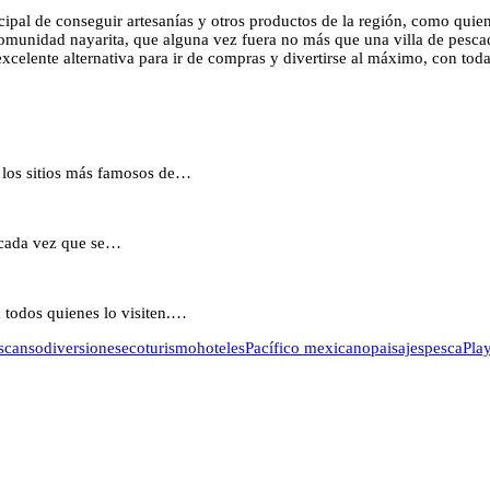
cipal de conseguir artesanías y otros productos de la región, como quien
omunidad nayarita, que alguna vez fuera no más que una villa de pescad
excelente alternativa para ir de compras y divertirse al máximo, con toda 
 los sitios más famosos de…
 cada vez que se…
 todos quienes lo visiten.…
scanso
diversiones
ecoturismo
hoteles
Pacífico mexicano
paisajes
pesca
Pla