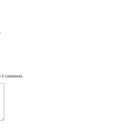
*
me I comment.