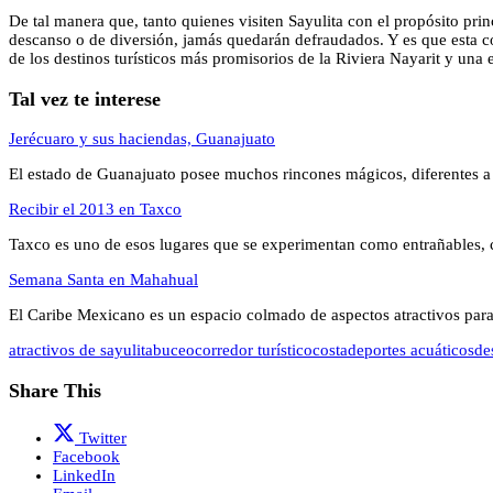
De tal manera que, tanto quienes visiten Sayulita con el propósito prin
descanso o de diversión, jamás quedarán defraudados. Y es que esta c
de los destinos turísticos más promisorios de la Riviera Nayarit y una 
Tal vez te interese
Jerécuaro y sus haciendas, Guanajuato
El estado de Guanajuato posee muchos rincones mágicos, diferentes a
Recibir el 2013 en Taxco
Taxco es uno de esos lugares que se experimentan como entrañables,
Semana Santa en Mahahual
El Caribe Mexicano es un espacio colmado de aspectos atractivos para
atractivos de sayulita
buceo
corredor turístico
costa
deportes acuáticos
de
Share This
Twitter
Facebook
LinkedIn