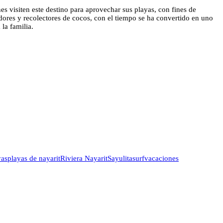
es visiten este destino para aprovechar sus playas, con fines de
ores y recolectores de cocos, con el tiempo se ha convertido en uno
la familia.
yas
playas de nayarit
Riviera Nayarit
Sayulita
surf
vacaciones