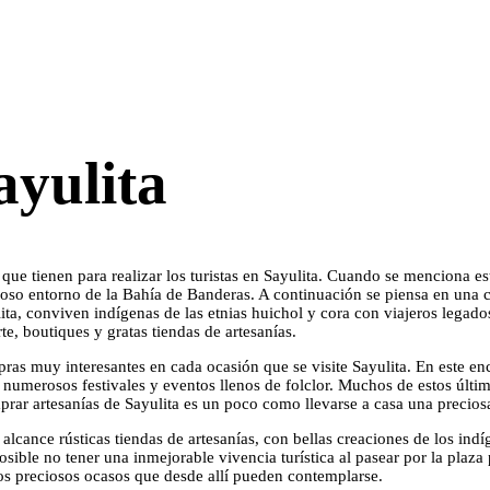
yulita
e tienen para realizar los turistas en Sayulita. Cuando se menciona est
moso entorno de la Bahía de Banderas. A continuación se piensa en una
lita, conviven indígenas de las etnias huichol y cora con viajeros leg
te, boutiques y gratas tiendas de artesanías.
as muy interesantes en cada ocasión que se visite Sayulita. En este enc
 numerosos festivales y eventos llenos de folclor. Muchos de estos últim
prar artesanías de Sayulita es un poco como llevarse a casa una preciosa
lcance rústicas tiendas de artesanías, con bellas creaciones de los indí
sible no tener una inmejorable vivencia turística al pasear por la plaz
os preciosos ocasos que desde allí pueden contemplarse.