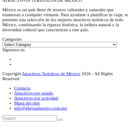
ATRACTIVOS TURÍSTICOS DE MÉXICO
México es un país lleno de tesoros culturales y naturales que
enamoran a cualquier visitante. Para ayudarte a planificar tu viaje, te
presento una selección de los mejores atractivos turísticos de todo
México, combinando la riqueza histórica, la belleza natural y la
diversidad cultural que caracterizan a este país.
Categories
Categories
Síguenos en
Facebook
Instagram
Copyright
Atractivos Turisticos de Mexico
2026 - All Rights
Reserved
Contacto
Atractivos por estado
Atractivos por actividad
Mapa del sitio
info@playasmexico.com.mx
Back
Search
Submit
To
Top