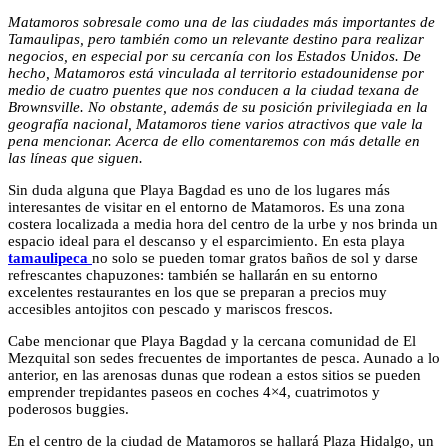
Matamoros sobresale como una de las ciudades más importantes de
Tamaulipas, pero también como un relevante destino para realizar
negocios, en especial por su cercanía con los Estados Unidos. De
hecho, Matamoros está vinculada al territorio estadounidense por
medio de cuatro puentes que nos conducen a la ciudad texana de
Brownsville. No obstante, además de su posición privilegiada en la
geografía nacional, Matamoros tiene varios atractivos que vale la
pena mencionar. Acerca de ello comentaremos con más detalle en
las líneas que siguen.
Sin duda alguna que Playa Bagdad es uno de los lugares más
interesantes de visitar en el entorno de Matamoros. Es una zona
costera localizada a media hora del centro de la urbe y nos brinda un
espacio ideal para el descanso y el esparcimiento. En esta playa
tamaulipeca
no solo se pueden tomar gratos baños de sol y darse
refrescantes chapuzones: también se hallarán en su entorno
excelentes restaurantes en los que se preparan a precios muy
accesibles antojitos con pescado y mariscos frescos.
Cabe mencionar que Playa Bagdad y la cercana comunidad de El
Mezquital son sedes frecuentes de importantes de pesca. Aunado a lo
anterior, en las arenosas dunas que rodean a estos sitios se pueden
emprender trepidantes paseos en coches 4×4, cuatrimotos y
poderosos buggies.
En el centro de la ciudad de Matamoros se hallará Plaza Hidalgo, un