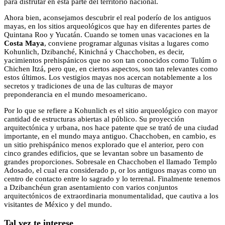
para disfrutar en esta parte del territorio nacional.
Ahora bien, aconsejamos descubrir el real poderío de los antiguos
mayas, en los sitios arqueológicos que hay en diferentes partes de
Quintana Roo y Yucatán. Cuando se tomen unas vacaciones en la
Costa Maya
, conviene programar algunas visitas a lugares como
Kohunlich, Dzibanché, Kinichná y Chacchoben, es decir,
yacimientos prehispánicos que no son tan conocidos como Tulúm o
Chichen Itzá, pero que, en ciertos aspectos, son tan relevantes como
estos últimos. Los vestigios mayas nos acercan notablemente a los
secretos y tradiciones de una de las culturas de mayor
preponderancia en el mundo mesoamericano.
Por lo que se refiere a Kohunlich es el sitio arqueológico con mayor
cantidad de estructuras abiertas al público. Su proyección
arquitectónica y urbana, nos hace patente que se trató de una ciudad
importante, en el mundo maya antiguo. Chacchoben, en cambio, es
un sitio prehispánico menos explorado que el anterior, pero con
cinco grandes edificios, que se levantan sobre un basamento de
grandes proporciones. Sobresale en Chacchoben el llamado Templo
Adosado, el cual era considerado p, or los antiguos mayas como un
centro de contacto entre lo sagrado y lo terrenal. Finalmente tenemos
a Dzibanchéun gran asentamiento con varios conjuntos
arquitectónicos de extraordinaria monumentalidad, que cautiva a los
visitantes de México y del mundo.
Tal vez te interese