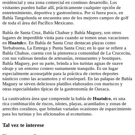
residencial y una zona comercial en continuo desarrollo. Los
visitantes pueden hallar allí, prácticamente cualquier opción de
entretenimiento, deportiva y gastronómica. Por si fuera poco, en
Bahía Tangolunda se encuentra uno de los mejores campos de golf
de toda el área del Pacífico Mexicano.
Bahía de Santa Cruz, Bahía Chahue y Bahía Maguey, son otros
lugares de imperdible visita para cuando se tomen unas vacaciones
en
Huatulc
o. En Bahía de Santa Cruz destacan playas como
Yerbabuena, La Entrega y Punta Santa Cruz; en lo que se refiere a
Bahía Chahue, cuenta con la pintoresca comunidad de La Crucecita,
con sus valiosas tiendas de artesanías, restaurantes y boutiques.
Bahía Maguey, por su parte, brinda a los turistas aguas de suave
oleaje y un entorno costero sumamente tranquilo. Es un lugar
especialmente aconsejable para la práctica de ciertos deportes
náuticos como las acuamotos y el esnórquel. En las palapas de Bahía
Maguey se sirven deliciosos platillos elaborados con mariscos y
otras especialidades típicas de la gastronomía de Oaxaca.
La cautivadora área que comprende la bahía de
Huatulco
, es una
rica combinación de riscos, islotes, playas, acantilados y zonas de
arrecifes coralinos, que brindan variadas ocasiones de esparcimiento
para los turistas y los aficionados al ecoturismo.
Tal vez te interese