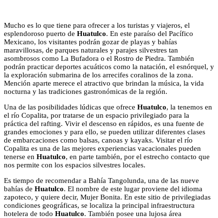
Mucho es lo que tiene para ofrecer a los turistas y viajeros, el
esplendoroso puerto de
Huatulco
. En este paraíso del Pacífico
Mexicano, los visitantes podrán gozar de playas y bahías
maravillosas, de parques naturales y parajes silvestres tan
asombrosos como La Bufadora o el Rostro de Piedra. También
podrán practicar deportes acuáticos como la natación, el esnórquel, y
la exploración submarina de los arrecifes coralinos de la zona.
Mención aparte merece el atractivo que brindan la música, la vida
nocturna y las tradiciones gastronómicas de la región.
Una de las posibilidades lúdicas que ofrece
Huatulco
, la tenemos en
el río Copalita, por tratarse de un espacio privilegiado para la
práctica del rafting. Vivir el descenso en rápidos, es una fuente de
grandes emociones y para ello, se pueden utilizar diferentes clases
de embarcaciones como balsas, canoas y kayaks. Visitar el río
Copalita es una de las mejores experiencias vacacionales pueden
tenerse en
Huatulco
, en parte también, por el estrecho contacto que
nos permite con los espacios silvestres locales.
Es tiempo de recomendar a Bahía Tangolunda, una de las nueve
bahías de
Huatulco
. El nombre de este lugar proviene del idioma
zapoteco, y quiere decir, Mujer Bonita. En este sitio de privilegiadas
condiciones geográficas, se localiza la principal infraestructura
hotelera de todo
Huatulco
. También posee una lujosa área