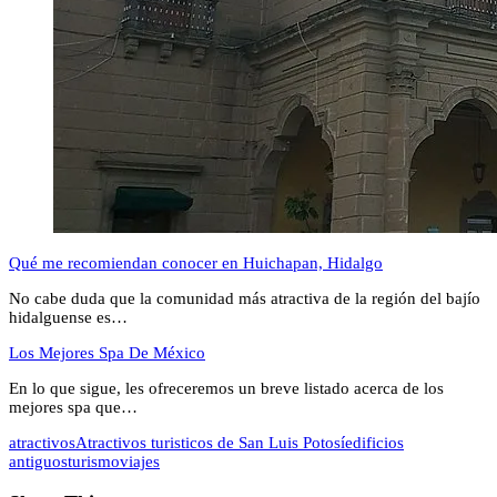
Qué me recomiendan conocer en Huichapan, Hidalgo
No cabe duda que la comunidad más atractiva de la región del bajío
hidalguense es…
Los Mejores Spa De México
En lo que sigue, les ofreceremos un breve listado acerca de los
mejores spa que…
atractivos
Atractivos turisticos de San Luis Potosí
edificios
antiguos
turismo
viajes