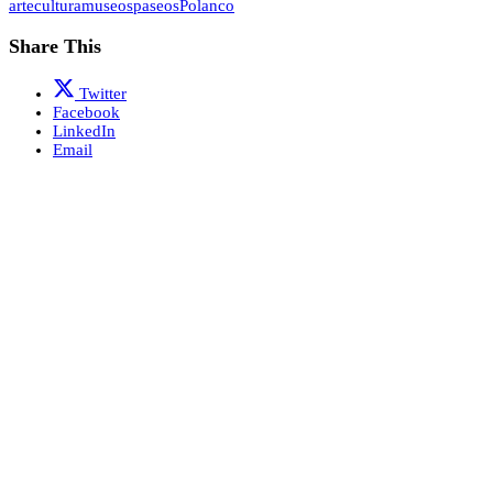
arte
cultura
museos
paseos
Polanco
Share This
Twitter
Facebook
LinkedIn
Email