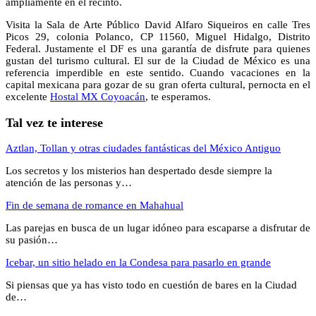
ampliamente en el recinto.
Visita la Sala de Arte Público David Alfaro Siqueiros en calle Tres
Picos 29, colonia Polanco, CP 11560, Miguel Hidalgo, Distrito
Federal. Justamente el DF es una garantía de disfrute para quienes
gustan del turismo cultural. El sur de la Ciudad de México es una
referencia imperdible en este sentido. Cuando vacaciones en la
capital mexicana para gozar de su gran oferta cultural, pernocta en el
excelente
Hostal MX Coyoacán
, te esperamos.
Tal vez te interese
Aztlan, Tollan y otras ciudades fantásticas del México Antiguo
Los secretos y los misterios han despertado desde siempre la
atención de las personas y…
Fin de semana de romance en Mahahual
Las parejas en busca de un lugar idóneo para escaparse a disfrutar de
su pasión…
Icebar, un sitio helado en la Condesa para pasarlo en grande
Si piensas que ya has visto todo en cuestión de bares en la Ciudad
de…