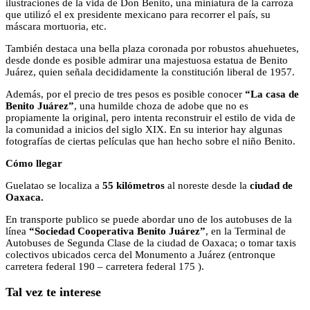
ilustraciones de la vida de Don Benito, una miniatura de la carroza
que utilizó el ex presidente mexicano para recorrer el país, su
máscara mortuoria, etc.
También destaca una bella plaza coronada por robustos ahuehuetes,
desde donde es posible admirar una majestuosa estatua de Benito
Juárez, quien señala decididamente la constitución liberal de 1957.
Además, por el precio de tres pesos es posible conocer
“La casa de
Benito Juárez”
, una humilde choza de adobe que no es
propiamente la original, pero intenta reconstruir el estilo de vida de
la comunidad a inicios del siglo XIX. En su interior hay algunas
fotografías de ciertas películas que han hecho sobre el niño Benito.
Cómo llegar
Guelatao se localiza a
55 kilómetros
al noreste desde la
ciudad de
Oaxaca.
En transporte publico se puede abordar uno de los autobuses de la
línea
“Sociedad Cooperativa Benito Juárez”
, en la Terminal de
Autobuses de Segunda Clase de la ciudad de Oaxaca; o tomar taxis
colectivos ubicados cerca del Monumento a Juárez (entronque
carretera federal 190 – carretera federal 175 ).
Tal vez te interese