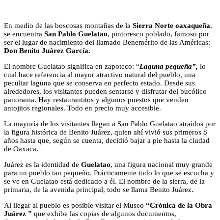
En medio de las boscosas montañas de la
Sierra Norte oaxaqueña
,
se encuentra
San Pablo Guelatao
, pintoresco poblado, famoso por
ser el lugar de nacimiento del llamado Benemérito de las Américas:
Don Benito Juárez García.
El nombre Guelatao significa en zapoteco: “
Laguna pequeña”,
lo
cual hace referencia al mayor atractivo natural del pueblo, una
peculiar laguna que se conserva en perfecto estado. Desde sus
alrededores, los visitantes pueden sentarse y disfrutar del bucólico
panorama. Hay restaurantitos y algunos puestos que venden
antojitos regionales. Todo en precio muy accesible.
La mayoría de los visitantes llegan a San Pablo Guelatao atraídos por
la figura histórica de Benito Juárez, quien ahí vivió sus primeros 8
años hasta que, según se cuenta, decidió bajar a pie hasta la ciudad
de Oaxaca.
Juárez es la identidad de
Guelatao
, una figura nacional muy grande
para un pueblo tan pequeño. Prácticamente todo lo que se escucha y
se ve en Guelatao está dedicado a él. El nombre de la sierra, de la
primaria, de la avenida principal, todo se llama Benito Juárez.
Al llegar al pueblo es posible visitar el Museo
“Crónica de la Obra
Juárez ”
que exhibe las copias de algunos documentos,