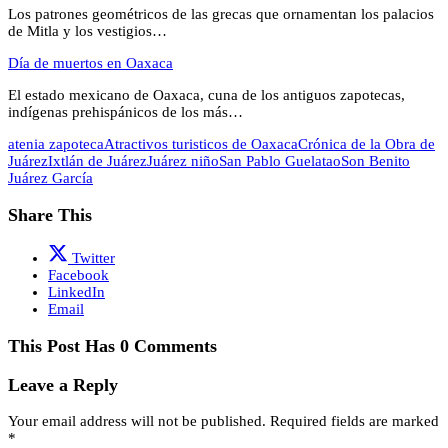
Los patrones geométricos de las grecas que ornamentan los palacios
de Mitla y los vestigios…
Día de muertos en Oaxaca
El estado mexicano de Oaxaca, cuna de los antiguos zapotecas,
indígenas prehispánicos de los más…
atenia zapoteca
Atractivos turisticos de Oaxaca
Crónica de la Obra de
Juárez
Ixtlán de Juárez
Juárez niño
San Pablo Guelatao
Son Benito
Juárez García
Share This
Twitter
Facebook
LinkedIn
Email
This Post Has 0 Comments
Leave a Reply
Your email address will not be published.
Required fields are marked
*