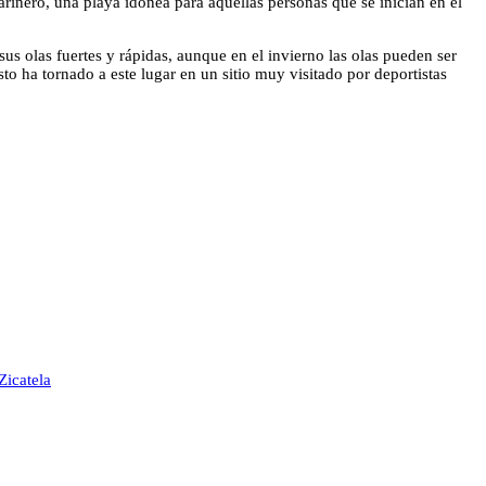
rinero, una playa idónea para aquellas personas que se inician en el
 sus olas fuertes y rápidas, aunque en el invierno las olas pueden ser
sto ha tornado a este lugar en un sitio muy visitado por deportistas
Zicatela