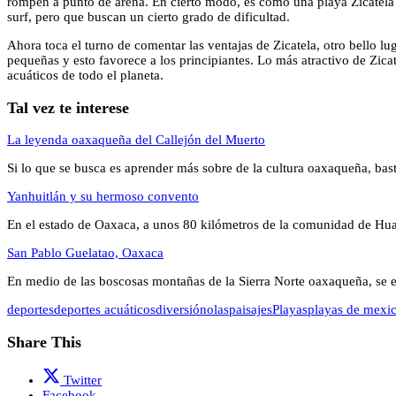
rompen a punto de arena. En cierto modo, es como una playa Zicatela e
surf, pero que buscan un cierto grado de dificultad.
Ahora toca el turno de comentar las ventajas de Zicatela, otro bello lug
pequeñas y esto favorece a los principiantes. Lo más atractivo de Zicat
acuáticos de todo el planeta.
Tal vez te interese
La leyenda oaxaqueña del Callejón del Muerto
Si lo que se busca es aprender más sobre de la cultura oaxaqueña, ba
Yanhuitlán y su hermoso convento
En el estado de Oaxaca, a unos 80 kilómetros de la comunidad de H
San Pablo Guelatao, Oaxaca
En medio de las boscosas montañas de la Sierra Norte oaxaqueña, se
deportes
deportes acuáticos
diversión
olas
paisajes
Playas
playas de mexi
Share This
Twitter
Facebook