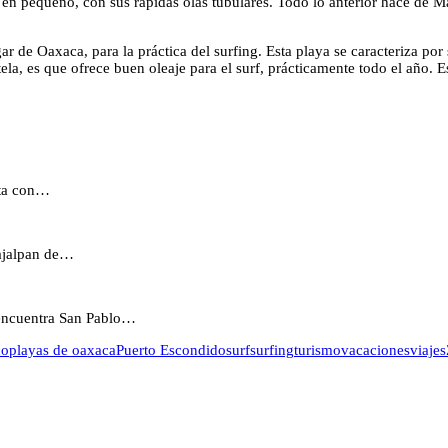
n pequeño, con sus rápidas olas tubulares. Todo lo anterior hace de Ma
ar de Oaxaca, para la práctica del surfing. Esta playa se caracteriza por
ela, es que ofrece buen oleaje para el surf, prácticamente todo el año. E
sta con…
uajalpan de…
 encuentra San Pablo…
co
playas de oaxaca
Puerto Escondido
surf
surfing
turismo
vacaciones
viajes