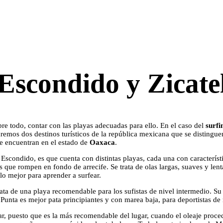
Escondido y Zicate
bre todo, contar con las playas adecuadas para ello. En el caso del
surfi
emos dos destinos turísticos de la república mexicana que se distingue
 se encuentran en el estado de
Oaxaca
.
Escondido, es que cuenta con distintas playas, cada una con característic
s que rompen en fondo de arrecife. Se trata de olas largas, suaves y lent
lo mejor para aprender a surfear.
trata de una playa recomendable para los sufistas de nivel intermedio. S
nta es mejor pata principiantes y con marea baja, para deportistas de n
, puesto que es la más recomendable del lugar, cuando el oleaje procede