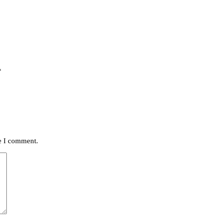
*
me I comment.