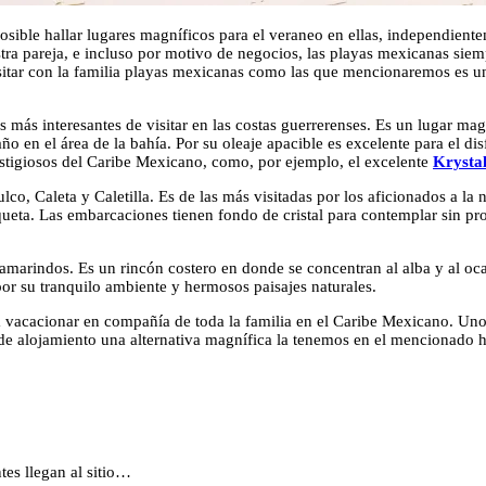
sible hallar lugares magníficos para el veraneo en ellas, independientem
tra pareja, e incluso por motivo de negocios, las playas mexicanas siemp
 visitar con la familia playas mexicanas como las que mencionaremos es u
s más interesantes de visitar en las costas guerrerenses. Es un lugar m
o en el área de la bahía. Por su oleaje apacible es excelente para el dis
restigiosos del Caribe Mexicano, como, por ejemplo, el excelente
Krysta
Caleta y Caletilla. Es de las más visitadas por los aficionados a la na
queta. Las embarcaciones tienen fondo de cristal para contemplar sin pr
 Tamarindos. Es un rincón costero en donde se concentran al alba y al 
or su tranquilo ambiente y hermosos paisajes naturales.
 vacacionar en compañía de toda la familia en el Caribe Mexicano. Uno
es de alojamiento una alternativa magnífica la tenemos en el mencionado h
tes llegan al sitio…