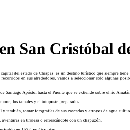
 en San Cristóbal d
pital del estado de Chiapas, es un destino turístico que siempre tiene gr
e recorridos en sus alrededores, vamos a seleccionar solo algunas posi
de Santiago Apóstol hasta el Puente que se extiende sobre el río Amatán
l mone, los tamales y el totoposte preparado.
 y también, tomar fotografías de sus cascadas y arroyos de agua sulfur
, aventuras en tirolesa o refrescándote con un chapuzón.
nstruido en 1572, en Oxolotán.