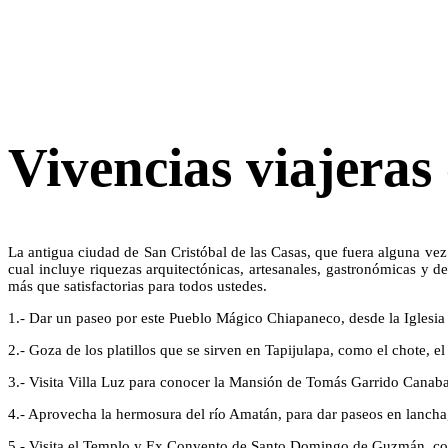
Vivencias viajeras
La antigua ciudad de San Cristóbal de las Casas, que fuera alguna vez ca
cual incluye riquezas arquitectónicas, artesanales, gastronómicas y d
más que satisfactorias para todos ustedes.
1.- Dar un paseo por este Pueblo Mágico Chiapaneco, desde la Iglesia 
2.- Goza de los platillos que se sirven en Tapijulapa, como el chote, e
3.- Visita Villa Luz para conocer la Mansión de Tomás Garrido Canabal
4.- Aprovecha la hermosura del río Amatán, para dar paseos en lancha
5.- Visita el Templo y Ex Convento de Santo Domingo de Guzmán, co