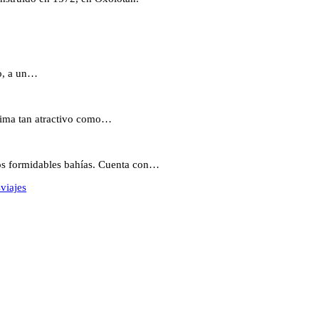
co, a un…
lima tan atractivo como…
dos formidables bahías. Cuenta con…
s
viajes