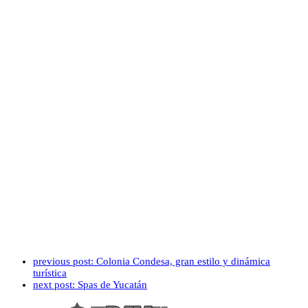
previous post:
Colonia Condesa, gran estilo y dinámica
turística
next post:
Spas de Yucatán