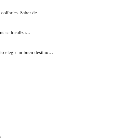
e colibríes. Saber de…
los se localiza…
rio elegir un buen destino…
*