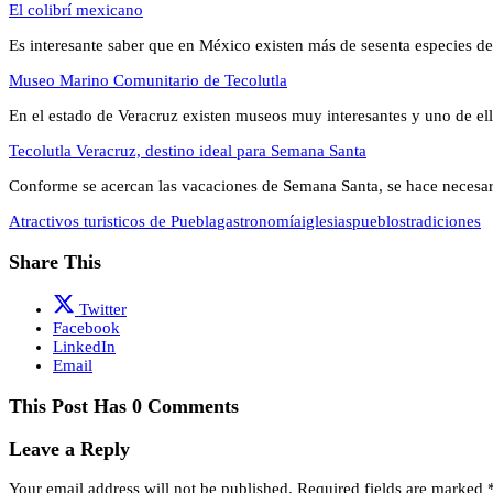
El colibrí mexicano
Es interesante saber que en México existen más de sesenta especies d
Museo Marino Comunitario de Tecolutla
En el estado de Veracruz existen museos muy interesantes y uno de el
Tecolutla Veracruz, destino ideal para Semana Santa
Conforme se acercan las vacaciones de Semana Santa, se hace necesa
Atractivos turisticos de Puebla
gastronomía
iglesias
pueblos
tradiciones
Share This
Twitter
Facebook
LinkedIn
Email
This Post Has 0 Comments
Leave a Reply
Your email address will not be published.
Required fields are marked