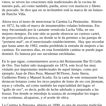
vinos, se sirven las creaciones más tradicionales de la cocina de
nuestro país, así como también, paella, arroz con mariscos y filetes
de pescado. Se dice que en su techumbre está la marca de un balazo
de Pancho Villa.
Ahora toca el turno de mencionar la Cantina La Peninsular. Abierta
en 1872, ha sido el marco de innumerables veladas bohemias. Era
muy frecuentada por la cantante vernácula Lucha Villa, en sus
mejores tiempos. En este sitio se puede observar un curioso cartel,
de proyección picaresca, en donde se le da permiso a las parejas de
“portarse mal“, en el mencionado establecimiento. Hay que recordar
que hasta antes de 1982, estaba prohibida la entrada de mujeres a las
cantinas. En nuestros días, en esta formidable cantina se puede jugar
dominó. Es famosa por sus suculentas enchiladas.
En lo que sigue, comentaremos acerca del Restaurante Bar El Gallo
de Oro. Tras haber sido inaugurado en 1874, este local fue muy
visitado por importantes intelectuales de aquel tiempo, como por
ejemplo: Juan de Dios Peza, Manuel M Flores, Justo Sierra,
Guillermo Prieto y Manuel Acuña. En la carta de este restaurante bar,
destacan botanas como los ricos pepitos de lomo de res con jitomate,
rayas y cebolla, así como también las especialidad del lugar: el
“gallo de oro”, es decir, pollo de leche adobado y preparado a las
brasas. Fue donde se introdujo la usanza de acompañar los tragos
con aceitunas, alcaparras, y el aceite de oliva.
La Cantina la Potosina, abierta en 1890, es otra de enorme tradición