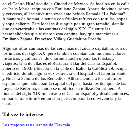
en el Centro Histórico de la Ciudad de México. Se localiza en la calle
de Jesús María, esquina con Emiliano Zapata. Aparte de vinos, rones
y cervezas, allí se sirve una excelente bebida llamada “La Paloma”.
A manera de botana, cuentan con frijoles refritos con tortillas, sopes
y sopa caliente. Este local se distingue por su gran tamaño, detalle
que caracterizaba a las cantinas del siglo XIX. De entre las
personalidades que visitaron esta cantina, hay que mencionar a
Emiliano Zapata, Francisco Villa y Guadalupe Posada.
Algunas otras cantinas de las cercanías del zócalo capitalino, son de
los inicios del siglo XX, pero también cuentan con muchos valores
históricos y culturales, de enorme atractivo para los turistas y
viajeros. Una de ellas es el Restaurant Bar del Casino Español,
abierto en 1903. Ubicado en la calle de Isabel la Católica 29, ocupa
el edificio donde alguna vez estuviera el Hospital del Espíritu Santo
y Nuestra Señora de los Remedios. Allí se atendía a los enfermos
españoles que habitaban la capital del país, hasta los tiempos de las
Leyes de Reforma, cuando se modificó su utilización primera. A
finales del siglo XIX fue creado el Casino Español y desde entonces,
su bar se transformó en un sitio perfecto para la convivencia y la
charla.
Tal vez te interese
Los mejores restaurantes de Tlaxcala