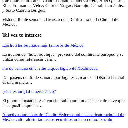
Caricatura sobresalen: Claudio Linati, Daniel Cabrera, Abel Quesada,
Rius, Emmanuel Vélez, Gabriel Vargas, Naranjo, Cabral, Hernández
y Sixto Cabrera Burgos.
Visita el fin de semana el Museo de la Caricatura de la Ciudad de
México.
Tal vez te interese
Los hoteles boutique más famosos de México
La noción de “hotel boutique” proviene del continente europeo y se
utiliza como referencia para…
Fin de semana en el sitio arqueológico de Xochitécatl
Dar paseos de fin de semana por lugares cercanos al Distrito Federal
es una manera…
¿Qué es un globo aerostático?
El globo aerostático está considerado como una especie de nave que
hace posible que las…
Atractivos turisticos de Distrito Federal
caminatas
caricatura
ciudad de
México
cultura
historia
museos
recorridos
turismo cultural
zocalo