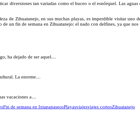
car diversiones tan variadas como el buceo o el esnórquel. Las aguas de
leza de Zihuatanejo, en sus muchas playas, es imperdible visitar uno de 
de un fin de semana en Zihuatanejo: el nado con delfines, ya que nos o
go, ha dejado de ser aquel…
 cultural. La enorme…
unas vacaciones a…
es
Fin de semana en Ixtapa
paseos
Playas
viajes
viajes cortos
Zihuatanejo