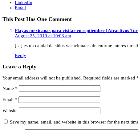
LinkedIn
Email
This Post Has One Comment
Playas mexicanas para visitar en septiembre | Atractivos Tur
August 25, 2019 at 10:03 am
[…] es un caudal de sitios vacacionales de enorme interés turíst
Reply
Leave a Reply
Your email address will not be published.
Required fields are marked
Name
*
Email
*
Website
Save my name, email, and website in this browser for the next ti