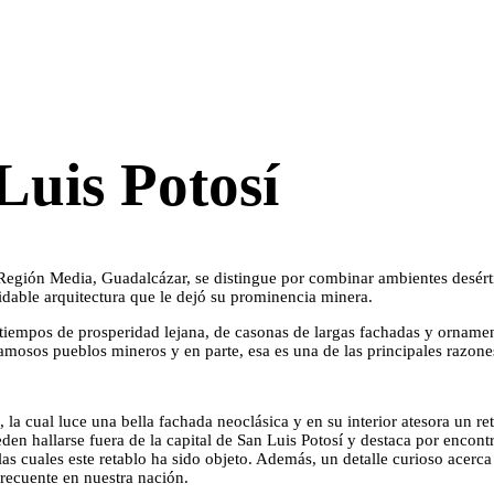
Luis Potosí
la Región Media, Guadalcázar, se distingue por combinar ambientes desért
dable arquitectura que le dejó su prominencia minera.
 tiempos de prosperidad lejana, de casonas de largas fachadas y orname
amosos pueblos mineros y en parte, esa es una de las principales razone
la cual luce una bella fachada neoclásica y en su interior atesora un r
eden hallarse fuera de la capital de San Luis Potosí y destaca por encont
as cuales este retablo ha sido objeto. Además, un detalle curioso acerca
frecuente en nuestra nación.