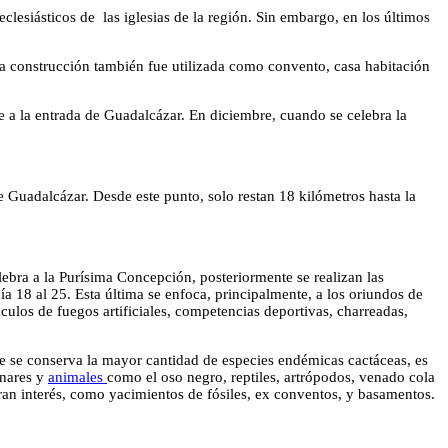
lesiásticos de las iglesias de la región. Sin embargo, en los últimos
ta construcción también fue utilizada como convento, casa habitación
e a la entrada de Guadalcázar. En diciembre, cuando se celebra la
e Guadalcázar. Desde este punto, solo restan 18 kilómetros hasta la
lebra a la Purísima Concepción, posteriormente se realizan las
día 18 al 25. Esta última se enfoca, principalmente, a los oriundos de
áculos de fuegos artificiales, competencias deportivas, charreadas,
de se conserva la mayor cantidad de especies endémicas cactáceas, es
inares y
animales
como el oso negro, reptiles, artrópodos, venado cola
gran interés, como yacimientos de fósiles, ex conventos, y basamentos.