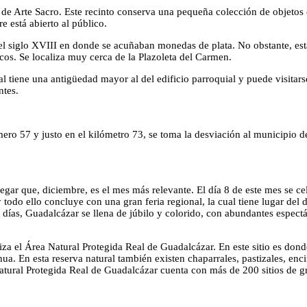
e Arte Sacro. Este recinto conserva una pequeña colección de objetos ec
e está abierto al público.
del siglo XVIII en donde se acuñaban monedas de plata. No obstante, es
scos. Se localiza muy cerca de la Plazoleta del Carmen.
tiene una antigüedad mayor al del edificio parroquial y puede visitars
ntes.
mero 57 y justo en el kilómetro 73, se toma la desviación al municipio d
egar que, diciembre, es el mes más relevante. El día 8 de este mes se ce
 todo ello concluye con una gran feria regional, la cual tiene lugar del 
s días, Guadalcázar se llena de júbilo y colorido, con abundantes espect
za el Área Natural Protegida Real de Guadalcázar. En este sitio es don
ahua. En esta reserva natural también existen chaparrales, pastizales, enc
a Natural Protegida Real de Guadalcázar cuenta con más de 200 sitios de 