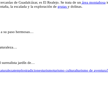
 cercanías de Guadalcázar, es El Realejo. Se trata de un
área montañosa
i
ontaña, la escalada y la exploración de
grutas
y dolinas.
do a su paso hermosas…
 naturaleza…
l surrealista jardín de…
aturaleza
templos
tradiciones
turismo
turismo cultural
turismo de aventura