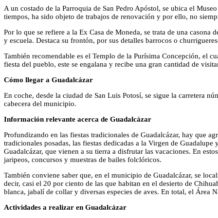
A un costado de la Parroquia de San Pedro Apóstol, se ubica el Museo d
tiempos, ha sido objeto de trabajos de renovación y por ello, no siempr
Por lo que se refiere a la Ex Casa de Moneda, se trata de una casona 
y escuela. Destaca su frontón, por sus detalles barrocos o churriguere
También recomendable es el Templo de la Purísima Concepción, el cual 
fiesta del pueblo, este se engalana y recibe una gran cantidad de visita
Cómo llegar a Guadalcázar
En coche, desde la ciudad de San Luis Potosí, se sigue la carretera nú
cabecera del municipio.
Información relevante acerca de Guadalcázar
Profundizando en las fiestas tradicionales de Guadalcázar, hay que agr
tradicionales posadas, las fiestas dedicadas a la Virgen de Guadalupe y
Guadalcázar, que vienen a su tierra a disfrutar las vacaciones. En esto
jaripeos, concursos y muestras de bailes folclóricos.
También conviene saber que, en el municipio de Guadalcázar, se locali
decir, casi el 20 por ciento de las que habitan en el desierto de Chihu
blanca, jabalí de collar y diversas especies de aves. En total, el Áre
Actividades a realizar en Guadalcázar