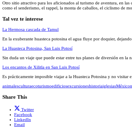
Otro sitio atractivo para los aficionados al turismo de aventura, en las
como el senderismo, el rappel, la monta de caballos, el ciclismo de m
Tal vez te interese
La Hermosa cascada de Tamul
En la exuberante huasteca potosina el agua fluye por doquier, dejan
La Huasteca Potosina, San Luis Potosí
Sin duda un viaje que puede estar entre tus planes de diversión en la
Los encantos de Xilitla en San Luis Potosí
Es prácticamente imposible viajar a la Huasteca Potosina y no visitar e
animales
cultura
ecoturismo
edificios
excursiones
historia
iglesias
México
n
Share This
Twitter
Facebook
LinkedIn
Email