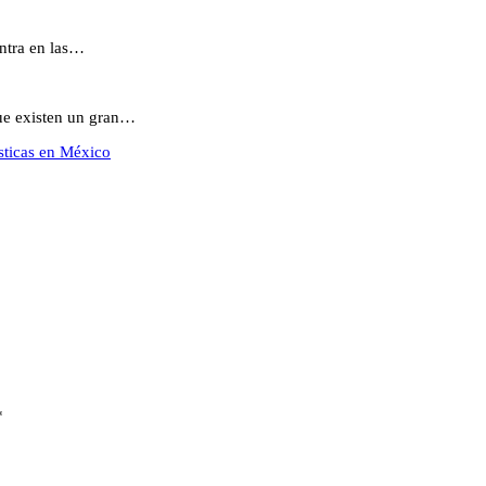
ntra en las…
que existen un gran…
sticas en México
*