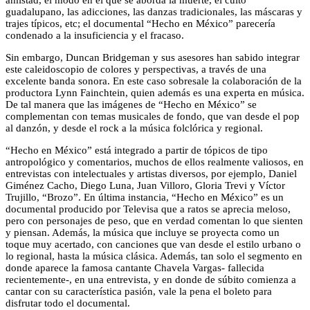
amistad, el modo en el que se aborda la muerte, el culto
guadalupano, las adicciones, las danzas tradicionales, las máscaras y
trajes típicos, etc; el documental “Hecho en México” parecería
condenado a la insuficiencia y el fracaso.
Sin embargo, Duncan Bridgeman y sus asesores han sabido integrar
este caleidoscopio de colores y perspectivas, a través de una
excelente banda sonora. En este caso sobresale la colaboración de la
productora Lynn Fainchtein, quien además es una experta en música.
De tal manera que las imágenes de “Hecho en México” se
complementan con temas musicales de fondo, que van desde el pop
al danzón, y desde el rock a la música folclórica y regional.
“Hecho en México” está integrado a partir de tópicos de tipo
antropológico y comentarios, muchos de ellos realmente valiosos, en
entrevistas con intelectuales y artistas diversos, por ejemplo, Daniel
Giménez Cacho, Diego Luna, Juan Villoro, Gloria Trevi y Víctor
Trujillo, “Brozo”. En última instancia, “Hecho en México” es un
documental producido por Televisa que a ratos se aprecia meloso,
pero con personajes de peso, que en verdad comentan lo que sienten
y piensan. Además, la música que incluye se proyecta como un
toque muy acertado, con canciones que van desde el estilo urbano o
lo regional, hasta la música clásica. Además, tan solo el segmento en
donde aparece la famosa cantante Chavela Vargas- fallecida
recientemente-, en una entrevista, y en donde de súbito comienza a
cantar con su característica pasión, vale la pena el boleto para
disfrutar todo el documental.