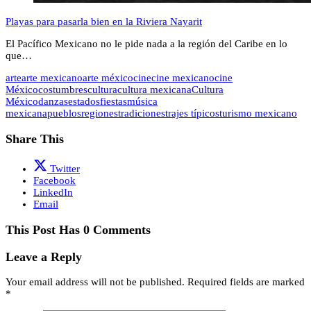
Playas para pasarla bien en la Riviera Nayarit
El Pacífico Mexicano no le pide nada a la región del Caribe en lo
que…
arte
arte mexicano
arte méxico
cine
cine mexicano
cine
México
costumbres
cultura
cultura mexicana
Cultura
México
danzas
estados
fiestas
música
mexicana
pueblos
regiones
tradiciones
trajes típicos
turismo mexicano
Share This
Twitter
Facebook
LinkedIn
Email
This Post Has 0 Comments
Leave a Reply
Your email address will not be published.
Required fields are marked
*