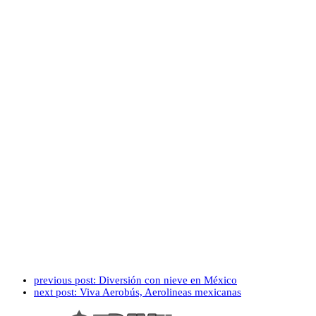
previous post:
Diversión con nieve en México
next post:
Viva Aerobús, Aerolineas mexicanas