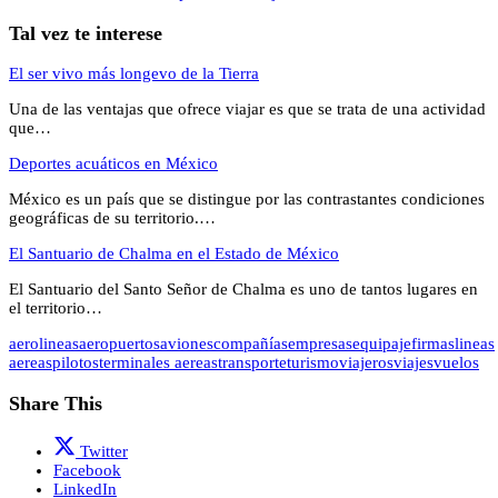
Tal vez te interese
El ser vivo más longevo de la Tierra
Una de las ventajas que ofrece viajar es que se trata de una actividad
que…
Deportes acuáticos en México
México es un país que se distingue por las contrastantes condiciones
geográficas de su territorio.…
El Santuario de Chalma en el Estado de México
El Santuario del Santo Señor de Chalma es uno de tantos lugares en
el territorio…
aerolineas
aeropuertos
aviones
compañías
empresas
equipaje
firmas
lineas
aereas
pilotos
terminales aereas
transporte
turismo
viajeros
viajes
vuelos
Share This
Twitter
Facebook
LinkedIn