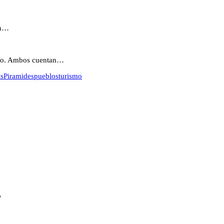
un…
xico. Ambos cuentan…
s
Piramides
pueblos
turismo
*