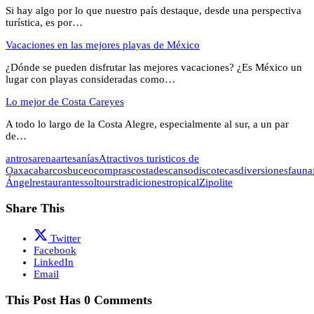
Si hay algo por lo que nuestro país destaque, desde una perspectiva
turística, es por…
Vacaciones en las mejores playas de México
¿Dónde se pueden disfrutar las mejores vacaciones? ¿Es México un
lugar con playas consideradas como…
Lo mejor de Costa Careyes
A todo lo largo de la Costa Alegre, especialmente al sur, a un par
de…
antros
arena
artesanías
Atractivos turisticos de
Oaxaca
barcos
buceo
compras
costa
descanso
discotecas
diversiones
fauna
Ángel
restaurantes
sol
tours
tradiciones
tropical
Zipolite
Share This
Twitter
Facebook
LinkedIn
Email
This Post Has 0 Comments