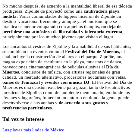
No mucho después, de acuerdo a la mentalidad liberal de esa década
prodigiosa, Zipolite de proyectó como una
cautivadora playa
nudista.
Varias comunidades de hippies hicieron de Zipolite un
destino vacacional frecuente y aunque ya el nudismo que se
practica es menor comparado con aquellos tiempos,
no deja de
percibirse una atmósfera de liberalidad y tolerancia extrema
,
principalmente por los muchos jóvenes que visitan el lugar.
Los encantos silvestres de Zipolite y la amabilidad de sus habitantes,
se combinan en eventos como el
Festival del Día de Muertos
, el
cual incluye la construcción de altares en el parque Zipolite, una
magna exposición de esculturas en la playa, muestras de danza,
proyecciones cinematográficas de películas alusivas al
Día de
Muertos
, conciertos de música, con artistas regionales de gran
calidad, un mercado alternativo, procesiones nocturnas con velas,
baños de Temazcal y eventos con música DJ
. El Festival del Día de
Muertos es una ocasión excelente para gozar, tanto de los atractivos
turísticos de Zipolite, como del ambiente mencionado, en donde los
jóvenes y lugareños, fomentan un entorno en donde la gente puede
desenvolverse a sus anchas y
de acuerdo a sus gustos y
preferencias particulares.
Tal vez te interese
Las playas más lindas de México