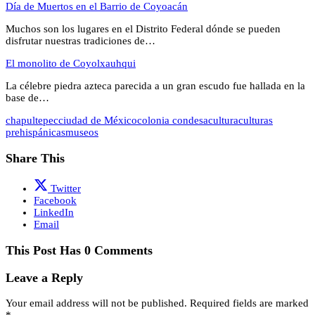
Día de Muertos en el Barrio de Coyoacán
Muchos son los lugares en el Distrito Federal dónde se pueden
disfrutar nuestras tradiciones de…
El monolito de Coyolxauhqui
La célebre piedra azteca parecida a un gran escudo fue hallada en la
base de…
chapultepec
ciudad de México
colonia condesa
cultura
culturas
prehispánicas
museos
Share This
Twitter
Facebook
LinkedIn
Email
This Post Has 0 Comments
Leave a Reply
Your email address will not be published.
Required fields are marked