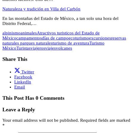
Naturaleza y tradición en Villa del Carbón
En las montañas del Estado de México, a tan solo una hora del
Distrito Federal,…
alpinismo
animales
Atractivos turisticos del Estado de
México
campamentos
días de campo
ecoturismo
excursiones
reservas
naturales parques naturales
turismo de aventura
Turismo
México
Turistas
viajeros
viajes
volcanes
Share This
Twitter
Facebook
LinkedIn
Email
This Post Has 0 Comments
Leave a Reply
Your email address will not be published.
Required fields are marked
*