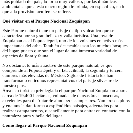
más poblada del país, lo torna muy valioso, por las dinámicas
ambientales que a esta macro región le brinda, en específico, en lo
que a la provisión acuífera se refiere.
Qué visitar en el Parque Nacional Zoquiapan
Este Parque natural tiene un paisaje de tipo volcánico que se
caracteriza por su gran belleza y valía turística. Una joya de
Zoquiapan es el Popocatépetl, uno de los volcanes en activo más
impactantes del orbe. También destacables son los muchos bosques
del lugar, puesto que son el lugar de una inmensa variedad de
especies de flora y fauna.
No obstante, lo más atractivo de este parque natural, es que
comprende al Popocatépetl y el Iztaccihuatl, la segunda y tercera
cumbres más elevadas de México. Siglos de historia los han
transformado en iconos representativos del paisaje silvestre de
nuestro país.
Área eco turística privilegiada el parque Nacional Zoquiapan abarca
cerca de 19,400 hectáreas, colmadas de densas áreas boscosas,
excelentes para disfrutar de almuerzos campestres. Numerosos pinos
y encinos le dan forma a espléndidos paisajes, adecuados para
realizar campamentos, o sencillamente para entrar en contacto con la
naturaleza pura y bella del lugar.
Como llegar al Parque Nacional Zoquiapan