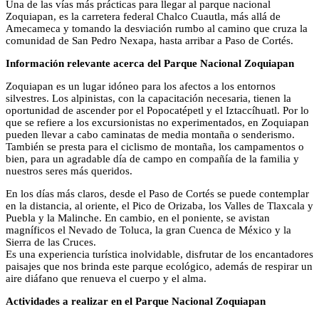
Una de las vías más prácticas para llegar al parque nacional
Zoquiapan, es la carretera federal Chalco Cuautla, más allá de
Amecameca y tomando la desviación rumbo al camino que cruza la
comunidad de San Pedro Nexapa, hasta arribar a Paso de Cortés.
Información relevante acerca del Parque Nacional Zoquiapan
Zoquiapan es un lugar idóneo para los afectos a los entornos
silvestres. Los alpinistas, con la capacitación necesaria, tienen la
oportunidad de ascender por el Popocatépetl y el Iztaccíhuatl. Por lo
que se refiere a los excursionistas no experimentados, en Zoquiapan
pueden llevar a cabo caminatas de media montaña o senderismo.
También se presta para el ciclismo de montaña, los campamentos o
bien, para un agradable día de campo en compañía de la familia y
nuestros seres más queridos.
En los días más claros, desde el Paso de Cortés se puede contemplar
en la distancia, al oriente, el Pico de Orizaba, los Valles de Tlaxcala y
Puebla y la Malinche. En cambio, en el poniente, se avistan
magníficos el Nevado de Toluca, la gran Cuenca de México y la
Sierra de las Cruces.
Es una experiencia turística inolvidable, disfrutar de los encantadores
paisajes que nos brinda este parque ecológico, además de respirar un
aire diáfano que renueva el cuerpo y el alma.
Actividades a realizar en el Parque Nacional Zoquiapan