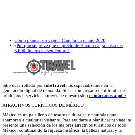
previous
Cómo planear un viaje a Cancún en el año 2020
post:
next
¿Por qué se prevé que el precio de Bitcoin caiga hasta los
post:
8.000 dólares en septiembre?
Sitio desarrollado por
InfoTravel
nos especializamos en la
generación digital de demanda. Si estas interesado en difundir tus
productos o servicios a través de nuestro sitio
contáctanos aquí >
ATRACTIVOS TURÍSTICOS DE MÉXICO
México es un país lleno de tesoros culturales y naturales que
enamoran a cualquier visitante. Para ayudarte a planificar tu viaje, te
presento una selección de los mejores atractivos turísticos de todo
México, combinando la riqueza histórica, la belleza natural y la