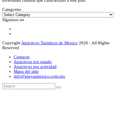
diversidad cultural que caracterizan a este país.
Categories
Categories
Síguenos en
Facebook
Instagram
Copyright
Atractivos Turisticos de Mexico
2026 - All Rights
Reserved
Contacto
Atractivos por estado
Atractivos por actividad
Mapa del sitio
info@playasmexico.com.mx
Back
Search
Submit
To
Top