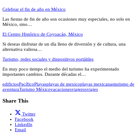
Celebrar el fin de año en México
Las fiestas de fin de año son ocasiones muy especiales, no solo en
México, sino…
El Centro Histórico de Coyoacán, México
Si deseas disfrutar de un día lleno de diversión y de cultura, una
alternativa valiosa…
Turismo, redes sociales y dispositivos portátiles
En muy poco tiempo el medio del turismo ha experimentado
importantes cambios. Durante décadas el…
edificios
Pacífico
Playas
playas de mexico
playas mexicanas
turismo de
aventura
Turismo México
vacaciones
viajeros
viajes
Share This
Twitter
Facebook
LinkedIn
Email