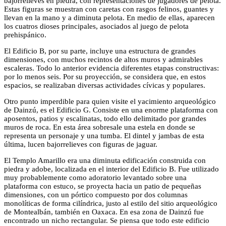
bajorrelieves en piedra, con representaciones de jugadores de pelota.
Estas figuras se muestran con caretas con rasgos felinos, guantes y
llevan en la mano y a diminuta pelota. En medio de ellas, aparecen
los cuatros dioses principales, asociados al juego de pelota
prehispánico.
El Edificio B, por su parte, incluye una estructura de grandes
dimensiones, con muchos recintos de altos muros y admirables
escaleras. Todo lo anterior evidencia diferentes etapas constructivas:
por lo menos seis. Por su proyección, se considera que, en estos
espacios, se realizaban diversas actividades cívicas y populares.
Otro punto imperdible para quien visite el yacimiento arqueológico
de Dainzú, es el Edificio G. Consiste en una enorme plataforma con
aposentos, patios y escalinatas, todo ello delimitado por grandes
muros de roca. En esta área sobresale una estela en donde se
representa un personaje y una tumba. El dintel y jambas de esta
última, lucen bajorrelieves con figuras de jaguar.
El Templo Amarillo era una diminuta edificación construida con
piedra y adobe, localizada en el interior del Edificio B. Fue utilizado
muy probablemente como adoratorio levantado sobre una
plataforma con estuco, se proyecta hacia un patio de pequeñas
dimensiones, con un pórtico compuesto por dos columnas
monolíticas de forma cilíndrica, justo al estilo del sitio arqueológico
de Montealbán, también en Oaxaca. En esa zona de Dainzú fue
encontrado un nicho rectangular. Se piensa que todo este edificio