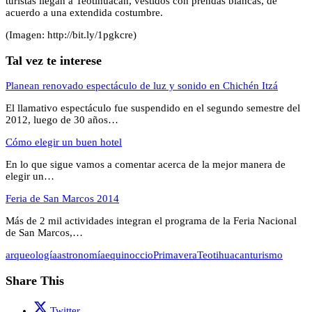
turistas llegan a Teotihuacan, vestidos con prendas blancas, de
acuerdo a una extendida costumbre.
(Imagen: http://bit.ly/1pgkcre)
Tal vez te interese
Planean renovado espectáculo de luz y sonido en Chichén Itzá
El llamativo espectáculo fue suspendido en el segundo semestre del
2012, luego de 30 años…
Cómo elegir un buen hotel
En lo que sigue vamos a comentar acerca de la mejor manera de
elegir un…
Feria de San Marcos 2014
Más de 2 mil actividades integran el programa de la Feria Nacional
de San Marcos,…
arqueología
astronomía
equinoccio
Primavera
Teotihuacan
turismo
Share This
Twitter