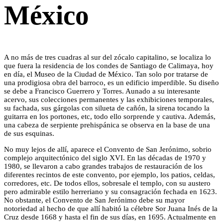
México
A no más de tres cuadras al sur del zócalo capitalino, se localiza lo
que fuera la residencia de los condes de Santiago de Calimaya, hoy
en día, el Museo de la Ciudad de México. Tan solo por tratarse de
una prodigiosa obra del barroco, es un edificio imperdible. Su diseño
se debe a Francisco Guerrero y Torres. Aunado a su interesante
acervo, sus colecciones permanentes y las exhibiciones temporales,
su fachada, sus gárgolas con silueta de cañón, la sirena tocando la
guitarra en los portones, etc, todo ello sorprende y cautiva. Además,
una cabeza de serpiente prehispánica se observa en la base de una
de sus esquinas.
No muy lejos de allí, aparece el Convento de San Jerónimo, sobrio
complejo arquitectónico del siglo XVI. En las décadas de 1970 y
1980, se llevaron a cabo grandes trabajos de restauración de los
diferentes recintos de este convento, por ejemplo, los patios, celdas,
corredores, etc. De todos ellos, sobresale el templo, con su austero
pero admirable estilo herreriano y su consagración fechada en 1623.
No obstante, el Convento de San Jerónimo debe su mayor
notoriedad al hecho de que allí habitó la célebre Sor Juana Inés de la
Cruz desde 1668 y hasta el fin de sus días, en 1695. Actualmente en