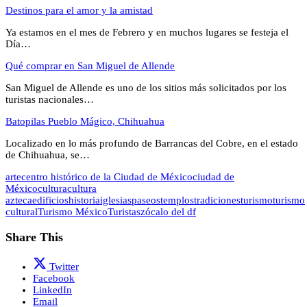
Destinos para el amor y la amistad
Ya estamos en el mes de Febrero y en muchos lugares se festeja el
Día…
Qué comprar en San Miguel de Allende
San Miguel de Allende es uno de los sitios más solicitados por los
turistas nacionales…
Batopilas Pueblo Mágico, Chihuahua
Localizado en lo más profundo de Barrancas del Cobre, en el estado
de Chihuahua, se…
arte
centro histórico de la Ciudad de México
ciudad de
México
cultura
cultura
azteca
edificios
historia
iglesias
paseos
templos
tradiciones
turismo
turismo
cultural
Turismo México
Turistas
zócalo del df
Share This
Twitter
Facebook
LinkedIn
Email