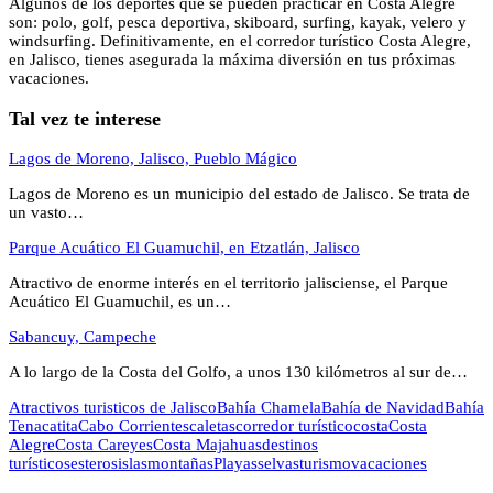
Algunos de los deportes que se pueden practicar en Costa Alegre
son: polo, golf, pesca deportiva, skiboard, surfing, kayak, velero y
windsurfing. Definitivamente, en el corredor turístico Costa Alegre,
en Jalisco, tienes asegurada la máxima diversión en tus próximas
vacaciones.
Tal vez te interese
Lagos de Moreno, Jalisco, Pueblo Mágico
Lagos de Moreno es un municipio del estado de Jalisco. Se trata de
un vasto…
Parque Acuático El Guamuchil, en Etzatlán, Jalisco
Atractivo de enorme interés en el territorio jalisciense, el Parque
Acuático El Guamuchil, es un…
Sabancuy, Campeche
A lo largo de la Costa del Golfo, a unos 130 kilómetros al sur de…
Atractivos turisticos de Jalisco
Bahía Chamela
Bahía de Navidad
Bahía
Tenacatita
Cabo Corrientes
caletas
corredor turístico
costa
Costa
Alegre
Costa Careyes
Costa Majahuas
destinos
turísticos
esteros
islas
montañas
Playas
selvas
turismo
vacaciones