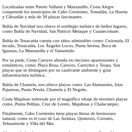
Localizadas entre Puerto Vallarta y Manzanillo, Costa Alegre
comprende los municipios de Cabo Corrientes, Tomatlán, La Huerta
y Cihuatlán y más de 30 playas fascinantes.
Bahía de Navidad nos ofrece el sortilegio turístico de bellos lugares,
como Bahía de Navidad, San Patricio Melaque y Cuastecomate.
Bahía de Tenacatita cuenta con sitios admirables como: Cuixmala, El
tecuán, Tenacatita, Los Ángeles Locos, Punta Serena, Boca de
Iguanas, La Manzanilla y el Tamarindo.
Por su parte, Costa Careyes abunda en rincones apasionantes y
románticos, como: Playa Rosa, Careyes, Careyitos y Teopa. Son
playas que se distinguen por su cautivante ambiente y gran
infraestructura turística.
Bahía de Chamela, nos ofrece playas como: Las Alamandas, Islas
Pajareras, Punta Perula, Chamela y El Negrito.
Costa Majaluas sobresale por el magnífico oleaje de enormes playas
como, Punta Peñitas, Cruz de Loreto, Majahuas y Chalacatepec.
Finalmente, Cabo Corrientes tiene playas llenas de hermosura
natural, como es el caso de Las Ánimas, Quimixto, Corrales,
Tehuamixtle y Villa del Mar.