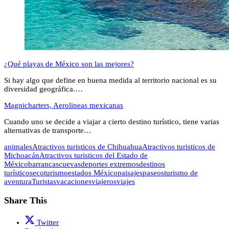
¿Qué playas de México son las mejores?
Si hay algo que define en buena medida al territorio nacional es su
diversidad geográfica.…
Magnicharters, Aerolineas mexicanas
Cuando uno se decide a viajar a cierto destino turístico, tiene varias
alternativas de transporte…
animales
Atractivos turisticos de Chihuahua
Atractivos turisticos de
Michoacán
Atractivos turisticos del Estado de
México
barrancas
cuevas
deportes extremos
destinos
turísticos
ecoturismo
estados México
paisajes
paseos
turismo de
aventura
Turistas
vacaciones
viajeros
viajes
Share This
Twitter