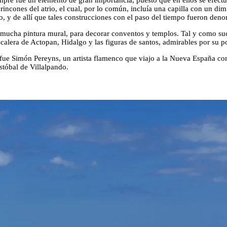
empre fue un elemento de gran importancia, puesto que en ellos se efect
 rincones del atrio, el cual, por lo común, incluía una capilla con un dim
mo, y de allí que tales construcciones con el paso del tiempo fueron de
 mucha pintura mural, para decorar conventos y templos. Tal y como suc
alera de Actopan, Hidalgo y las figuras de santos, admirables por su po
fue Simón Pereyns, un artista flamenco que viajo a la Nueva España con
tóbal de Villalpando.