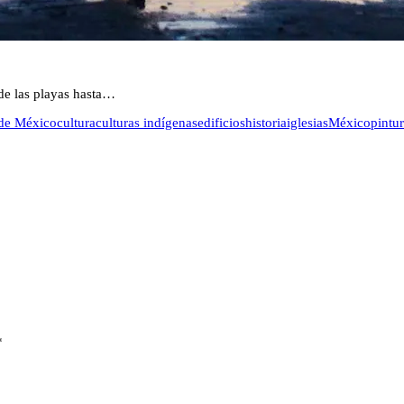
sde las playas hasta…
o de México
cultura
culturas indígenas
edificios
historia
iglesias
México
pintu
*