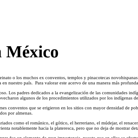
en México
reinato o los muchos ex conventos, templos y pinacotecas novohispanas
nia en nuestro país. Para valorar este acervo de una manera más profunda
gioso. Los padres dedicados a la evangelización de las comunidades indí
provecharon algunos de los procedimientos utilizados por los indígenas d
es conventos que se erigieron en los sitios con mayor densidad de poblac
ados por almenas.
ariados como el románico, el gótico, el herreriano, el múdejar, el renac
orienta notablemente hacia la plateresca, pero que no deja de mostrar det