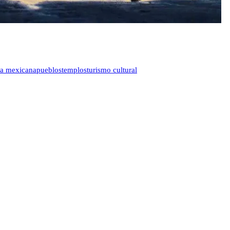
ra mexicana
pueblos
templos
turismo cultural