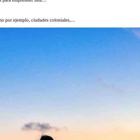
ias para emprender una…
omo por ejemplo, ciudades coloniales,…