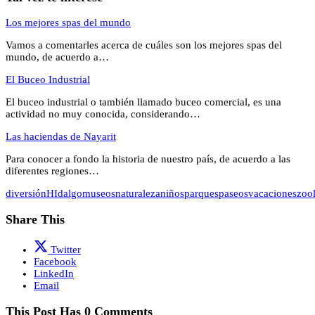
Los mejores spas del mundo
Vamos a comentarles acerca de cuáles son los mejores spas del
mundo, de acuerdo a…
El Buceo Industrial
El buceo industrial o también llamado buceo comercial, es una
actividad no muy conocida, considerando…
Las haciendas de Nayarit
Para conocer a fondo la historia de nuestro país, de acuerdo a las
diferentes regiones…
diversión
HIdalgo
museos
naturaleza
niños
parques
paseos
vacaciones
zoo
Share This
Twitter
Facebook
LinkedIn
Email
This Post Has 0 Comments