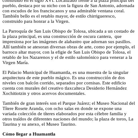
construido en el siglo XVI. Localizado frente a la plaza principal del
pueblo, destaca por su nicho con la figura de San Antonio, adornada
con escudos de los franciscanos y una admirable ventana coral.
También bello es el retablo mayor, de estilo chirrigueresco,
construido para honrar a la Virgen.
La Parroquía de San Luis Obispo de Tolosa, ubicada a un costado de
la plaza principal, es una construcción de oscura cantera, que
impresiona por las imágenes de alabastro que adornan sus pasillos.
Allí también se atesoran diversas obras de arte, como por ejemplo, el
barroco altar mayor, con la efigie de San Luis Obispo de Tolosa, el
retablo de los Nazarenos y el de estilo salomónico para venerar a la
Virgen María.
El Palacio Municipal de Huamantla, es una muestra de la singular
arquitectura de este pueblo mágico. Es una construcción de dos
niveles con balcón corrido, separados por cornisas. Este edificio
cuenta con murales del creativo tlaxcalteca Desiderio Hernández
Xochitiotzin y otros acervos documentales.
También de gran interés son el Parque Juárez; el Museo Nacional del
Títere Rosete Aranda, con ocho salas en donde se expone una
variada colección de títeres elaborados por esta célebre familia y
otros traídos de diferentes naciones del mundo; la plaza de toros, La
Taurina y su anexo, el Museo Taurino.
Cómo llegar a Huamantla