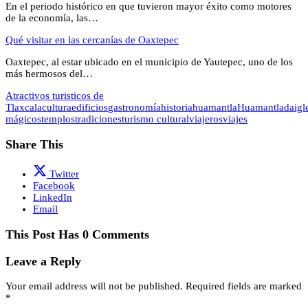
En el periodo histórico en que tuvieron mayor éxito como motores
de la economía, las…
Qué visitar en las cercanías de Oaxtepec
Oaxtepec, al estar ubicado en el municipio de Yautepec, uno de los
más hermosos del…
Atractivos turisticos de
Tlaxcala
cultura
edificios
gastronomía
historia
huamantla
Huamantlada
igl
mágicos
templos
tradiciones
turismo cultural
viajeros
viajes
Share This
Twitter
Facebook
LinkedIn
Email
This Post Has 0 Comments
Leave a Reply
Your email address will not be published.
Required fields are marked
*