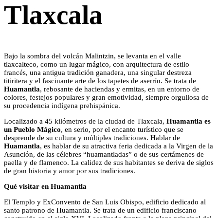
Tlaxcala
Bajo la sombra del volcán Malintzin, se levanta en el valle
tlaxcalteco, como un lugar mágico, con arquitectura de estilo
francés, una antigua tradición ganadera, una singular destreza
titiritera y el fascinante arte de los tapetes de aserrín. Se trata de
Huamantla
, rebosante de haciendas y ermitas, en un entorno de
colores, festejos populares y gran emotividad, siempre orgullosa de
su procedencia indígena prehispánica.
Localizado a 45 kilómetros de la ciudad de Tlaxcala,
Huamantla es
un Pueblo Mágico
, en serio, por el encanto turístico que se
desprende de su cultura y múltiples tradiciones. Hablar de
Huamantla
, es hablar de su atractiva feria dedicada a la Virgen de la
Asunción, de las célebres “huamantladas” o de sus certámenes de
paella y de flamenco. La calidez de sus habitantes se deriva de siglos
de gran historia y amor por sus tradiciones.
Qué visitar en Huamantla
El Templo y ExConvento de San Luis Obispo, edificio dedicado al
santo patrono de Huamantla. Se trata de un edificio franciscano