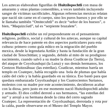
Los aztecas elaboraban figurillas de
Huitzilopochtli
con masa de
amaranto y otras plantas comestibles, a veces también incluyendo
sangre de victimas sacrificiales. Algunas referencias mexicas relatan
que nació sin carne en el cuerpo, sino los puros huesos y por ello se
le llamaba también “Omitecuhtli” es decir “señor de los huesos”, o
bien, “Maquizcóatl”, tal es “serpiente brazalete”.
Huitzilopochtli
exhibe un rol preponderante en el pensamiento
religioso, político, social y cultural de los aztecas, aunque su capital
relevancia de hace patente en dos aspectos particulares para esta
cultura: primero como guía mítico en la migración del pueblo
mexica, desde la legendaria Aztlán y hasta la fundación de la gran
ciudad de Tenochtitlan; y segundo, debido al mito de su prodigioso
nacimiento, cuando salvó a su madre la diosa Coatlicue (la Tierra),
del ataque de Coyolxauhqui (la Luna) y sus demás hermanos, los
Centzon Huitznáhuac (las estrellas). Coatlicue, mientras barría un
templo en Coatepec, había recogido una bola de plumas que había
caído del cielo y la había guardado en su túnica. Eso bastó para que
quedara embarazada Coyolxauhqui y los Cuatrocientos Surianos,
molestos con su madre por este acontecimiento, decidieron acabar
con la diosa, pero justo en ese momento nació Huitzilopochtli adulto
y armado. El dios colibrí derrotó a sus hermanos, “las estrellas del
sur” y arrojó a su hermana desde la cima del cerro sagrado
Coatepec. La representación de Coyolxauhqui, derrotada y rota por
la caída, puede observarse en el Museo del Templo Mayor.