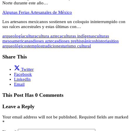
Norte durante este año…
Algunas Ferias Artesanales de México
Los artesanos mexicanos sostienen un coloquio ininterrumpido con
sus raíces ancestrales y estas últimas con…
arqueología
cultura
cultura azteca
culturas indígenas
culturas
mesoamericanas
dioses aztecas
dioses prehispánicos
historia
sitios
arqueológicos
templos
tradiciones
turismo cultural
Share This
Twitter
Facebook
LinkedIn
Email
This Post Has 0 Comments
Leave a Reply
Your email address will not be published.
Required fields are marked
*