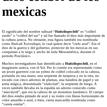
mexicas
El significado del nombre náhuatl “
Huitzilopochtli
” es “colibrí
zurdo” o “colibrí del sur” y tal fue llamado el dios más importante de
la cultura azteca. No obstante, esta figura también era nombrada
como Ihuícatl Xoxouhqui, lo cual quiere decir “cielo azul”. Era el
dios de la guerra y del gobierno, protector de los mexicas en sus
conquistas a lo largo y ancho de toda Mesoamérica, durante el
periodo Posclásico.
Muchos investigadores han identificado a
Huitzilopochtli
, en el
imaginario azteca, con el Sol. Por lo común era representado como
un joven guerrero con un yelmo de colibrí colocado en la cabeza,
portando en una mano, una serpiente de turquesa y en la otra, un
escudo con cinco adornos de plumas, una bandera de papel y un
arma mágica, denominada “xiuhcóatl”, la serpiente de fuego. A
veces también llevaba en la espalda un adorno conocido como
“anecúyotl”, que era la cabeza de un monstruo fantástico. El cuerpo
del dios estaba pintado de azul y su rostro con líneas horizontales de
color amarillo o azul, o bien, cierta mascarilla nombrada como
“careta estelar”.