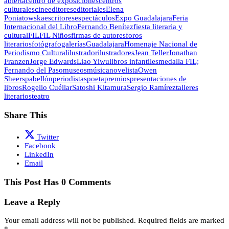
abierta
centro de exposiciones
centros
culturales
cine
editores
editoriales
Elena
Poniatowska
escritores
espectáculos
Expo Guadalajara
Feria
Internacional del Libro
Fernando Benítez
fiesta literaria y
cultural
FIL
FIL Niños
firmas de autores
foros
literarios
fotógrafo
galerías
Guadalajara
Homenaje Nacional de
Periodismo Cultural
ilustrador
ilustradores
Jean Teller
Jonathan
Franzen
Jorge Edwards
Liao Yiwu
libros infantiles
medalla FIL;
Fernando del Paso
museos
música
novelista
Owen
Sheers
pabellón
periodistas
poeta
premios
presentaciones de
libros
Rogelio Cuéllar
Satoshi Kitamura
Sergio Ramírez
talleres
literarios
teatro
Share This
Twitter
Facebook
LinkedIn
Email
This Post Has 0 Comments
Leave a Reply
Your email address will not be published.
Required fields are marked