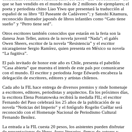
que se han vendido en el mundo más de 2 millones de ejemplares; el
poeta y periodista chino Liao Yiwu que presentará la traducción al
español de su libro “El Paseante de Cadáveres”; y Satoshi Kitamura,
reconocido ilustrador japonés de libros infantiles como “Gato tiene
sueño” y “Perro tiene sed”.
Otros escritores también conocidos que estarán en la feria son la
danesa Jean Teller, autora de la novela juvenil “Nada”; el galés
Owen Sheers, escritor de la novela “Resistencia” y el escritor
nicaragüense Sergio Ramírez, quien presenta en México su novela
“La fugitiva”.
El país invitado de honor este año es Chile, presenta el pabellón
“Casa abierta” que muestra el interés de este país por comunicarse
con el mundo. El escritor y periodista Jorge Edwards encabeza la
delegación de escritores, editores y artistas chilenos.
Cada año la FIL hace entrega de diversos premios y rinde homenaje
a escritores, editores, periodistas y arquitectos. En los próximos días,
la escritora Elena Poniatowska recibirá la medalla FIL; el escritor
Fernando del Paso celebrará los 25 años de la publicación de su
novela “Noticias del Imperio” y el fotógrafo Rogelio Cuéllar será
reconocido con el Homenaje Nacional de Periodismo Cultural
Fernando Benítez.
La entrada a la FIL cuesta 20 pesos, los asistentes pueden disfrutar
de presentaciones de libros, foros literarios, firmas de autores y