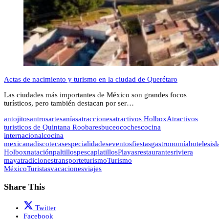
Actas de nacimiento y turismo en la ciudad de Querétaro
Las ciudades más importantes de México son grandes focos
turísticos, pero también destacan por ser…
antojitos
antros
artesanías
atracciones
atractivos Holbox
Atractivos
turisticos de Quintana Roo
bares
buceo
coches
cocina
internacional
cocina
mexicana
discotecas
especialidades
eventos
fiestas
gastronomía
hoteles
isl
Holbox
natación
paltillos
pesca
platillos
Playas
restaurantes
riviera
maya
tradiciones
transporte
turismo
Turismo
México
Turistas
vacaciones
viajes
Share This
Twitter
Facebook