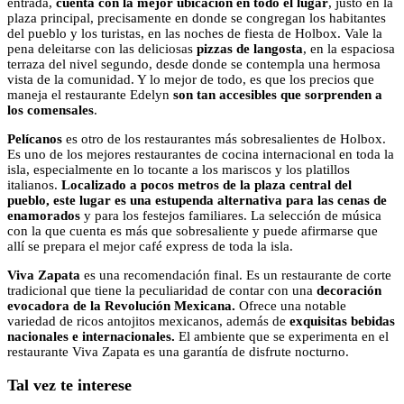
entrada,
cuenta con la mejor ubicación en todo el lugar
, justo en la
plaza principal, precisamente en donde se congregan los habitantes
del pueblo y los turistas, en las noches de fiesta de Holbox. Vale la
pena deleitarse con las deliciosas
pizzas de langosta
, en la espaciosa
terraza del nivel segundo, desde donde se contempla una hermosa
vista de la comunidad. Y lo mejor de todo, es que los precios que
maneja el restaurante Edelyn
son tan accesibles que sorprenden a
los comensales
.
Pelícanos
es otro de los restaurantes más sobresalientes de Holbox.
Es uno de los mejores restaurantes de cocina internacional en toda la
isla, especialmente en lo tocante a los mariscos y los platillos
italianos.
Localizado a pocos metros de la plaza central del
pueblo, este lugar es una estupenda alternativa para las cenas de
enamorados
y para los festejos familiares. La selección de música
con la que cuenta es más que sobresaliente y puede afirmarse que
allí se prepara el mejor café express de toda la isla.
Viva Zapata
es una recomendación final. Es un restaurante de corte
tradicional que tiene la peculiaridad de contar con una
decoración
evocadora de la Revolución Mexicana.
Ofrece una notable
variedad de ricos antojitos mexicanos, además de
exquisitas bebidas
nacionales e internacionales.
El ambiente que se experimenta en el
restaurante Viva Zapata es una garantía de disfrute nocturno.
Tal vez te interese