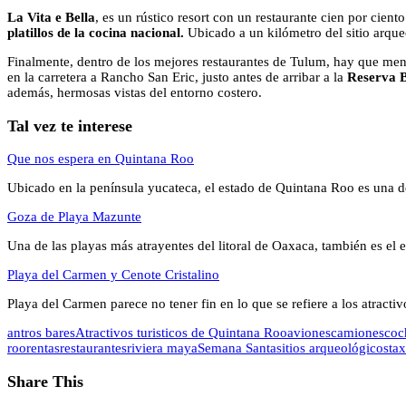
La Vita e Bella
, es un rústico resort con un restaurante cien por cient
platillos de la cocina nacional.
Ubicado a un kilómetro del sitio arque
Finalmente, dentro de los mejores restaurantes de Tulum, hay que me
en la carretera a Rancho San Eric, justo antes de arribar a la
Reserva B
además, hermosas vistas del entorno costero.
Tal vez te interese
Que nos espera en Quintana Roo
Ubicado en la península yucateca, el estado de Quintana Roo es una 
Goza de Playa Mazunte
Una de las playas más atrayentes del litoral de Oaxaca, también es e
Playa del Carmen y Cenote Cristalino
Playa del Carmen parece no tener fin en lo que se refiere a los atract
antros bares
Atractivos turisticos de Quintana Roo
aviones
camiones
coc
roo
rentas
restaurantes
riviera maya
Semana Santa
sitios arqueológicos
tax
Share This