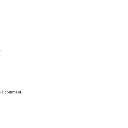
*
me I comment.