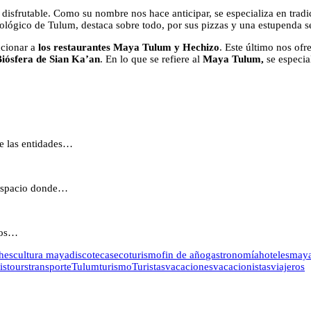
o disfrutable. Como su nombre nos hace anticipar, se especializa en tradic
ológico de Tulum, destaca sobre todo, por sus pizzas y una estupenda s
ncionar a
los restaurantes Maya Tulum y Hechizo
. Este último nos ofr
iósfera de Sian Ka’an
. En lo que se refiere al
Maya Tulum,
se especial
de las entidades…
l espacio donde…
ivos…
hes
cultura maya
discotecas
ecoturismo
fin de año
gastronomía
hoteles
may
is
tours
transporte
Tulum
turismo
Turistas
vacaciones
vacacionistas
viajeros