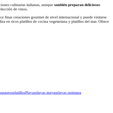
iones culinarias italianas, aunque t
ambién preparan deliciosos
elección de vinos.
ece finas creaciones gourmet de nivel internacional y puede visitarse
iza en ricos platillos de cocina vegetariana y platillos del mar. Ofrece
as
paseos
platillos
Playas
playas mayas
playas quintana