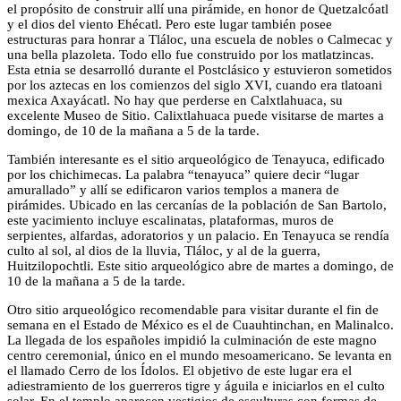
el propósito de construir allí una pirámide, en honor de Quetzalcóatl
y el dios del viento Ehécatl. Pero este lugar también posee
estructuras para honrar a Tláloc, una escuela de nobles o Calmecac y
una bella plazoleta. Todo ello fue construido por los matlatzincas.
Esta etnia se desarrolló durante el Postclásico y estuvieron sometidos
por los aztecas en los comienzos del siglo XVI, cuando era tlatoani
mexica Axayácatl. No hay que perderse en Calxtlahuaca, su
excelente Museo de Sitio. Calixtlahuaca puede visitarse de martes a
domingo, de 10 de la mañana a 5 de la tarde.
También interesante es el sitio arqueológico de Tenayuca, edificado
por los chichimecas. La palabra “tenayuca” quiere decir “lugar
amurallado” y allí se edificaron varios templos a manera de
pirámides. Ubicado en las cercanías de la población de San Bartolo,
este yacimiento incluye escalinatas, plataformas, muros de
serpientes, alfardas, adoratorios y un palacio. En Tenayuca se rendía
culto al sol, al dios de la lluvia, Tláloc, y al de la guerra,
Huitzilopochtli. Este sitio arqueológico abre de martes a domingo, de
10 de la mañana a 5 de la tarde.
Otro sitio arqueológico recomendable para visitar durante el fin de
semana en el Estado de México es el de Cuauhtinchan, en Malinalco.
La llegada de los españoles impidió la culminación de este magno
centro ceremonial, único en el mundo mesoamericano. Se levanta en
el llamado Cerro de los Ídolos. El objetivo de este lugar era el
adiestramiento de los guerreros tigre y águila e iniciarlos en el culto