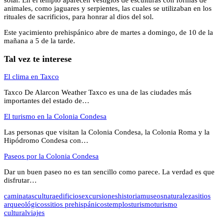
solar. En el templo aparecen vestigios de esculturas con formas de
animales, como jaguares y serpientes, las cuales se utilizaban en los
rituales de sacrificios, para honrar al dios del sol.
Este yacimiento prehispánico abre de martes a domingo, de 10 de la
mañana a 5 de la tarde.
Tal vez te interese
El clima en Taxco
Taxco De Alarcon Weather Taxco es una de las ciudades más
importantes del estado de…
El turismo en la Colonia Condesa
Las personas que visitan la Colonia Condesa, la Colonia Roma y la
Hipódromo Condesa con…
Paseos por la Colonia Condesa
Dar un buen paseo no es tan sencillo como parece. La verdad es que
disfrutar…
caminatas
cultura
edificios
excursiones
historia
museos
naturaleza
sitios
arqueológicos
sitios prehispánicos
templos
turismo
turismo
cultural
viajes