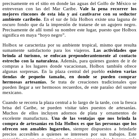
precisamente en el sitio en donde las aguas del Golfo de México se
entreveran con las del Mar Caribe.
Vale la pena recorrer los
mejores rincones de esta isla y así cautivarse con su seductor
ambiente caribeño
. En el sur de Isla Holbox existe una laguna de
oscuro fondo que da la impresión de tratarse de un agujero negro.
Precisamente de allí tomó su nombre este lugar, puesto que Holbox
significa en maya “hoyo negro”.
Holbox se caracteriza por su ambiente tropical, mismo que resulta
sumamente satisfactorio para los viajeros.
Las actividades que
brinda al turismo, se enfocan preponderantemente al contacto
estrecho con la naturaleza.
Además, para quienes gusten de ir de
compras a los lugares donde vacacionan, Holbox también ofrece
algunas sorpresas. En la plaza central del pueblo
existen varias
tiendas de pequeño tamaño, en donde se pueden comprar
hermosas artesanías.
Se trata de creaciones tradicionales que
pueden llegar a ser hermosos recuerdos, de este paraíso del sureste
mexicano.
Cuando se recorra la plaza central a lo largo de la tarde, con la fresca
brisa del Caribe, se pueden visitar tales puestos de artesanías.
Muchos de ellos incluyen adornos de plata y ornamentos de
excelente manufactura.
Una de las ventajas que nos brinda la
compra de artesanías en Isla Holbox es que las personas que los
ofrecen son amables lugareños
, siempre dispuestos a brindarle
precios accesibles a quienes se interesen por sus trabajos. Este