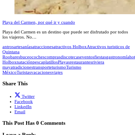
Playa del Carmen, por qué ir y cuando
Playa del Carmen es un destino que puede ser disfrutado por todos
los viajeros. No…
antros
artesanías
atracciones
atractivos Holbox
Atractivos turisticos de
Quintana
Roo
bares
buceo
coches
compras
discotecas
eventos
fiestas
gastronomía
hot
Holbox
natación
pesca
platillos
Playas
restaurantes
riviera
maya
tradiciones
transporte
turismo
Turismo
México
Turistas
vacaciones
viajes
Share This
Twitter
Facebook
LinkedIn
Email
This Post Has 0 Comments
Leave a Reply