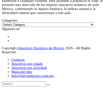
enamoran a cualquier visitante. Para ayudarte a planificar tu viaje, te
presento una selección de los mejores atractivos turísticos de todo
México, combinando la riqueza histórica, la belleza natural y la
diversidad cultural que caracterizan a este país.
Categories
Categories
Síguenos en
Facebook
Instagram
Copyright
Atractivos Turisticos de Mexico
2026 - All Rights
Reserved
Contacto
Atractivos por estado
Atractivos por actividad
Mapa del sitio
info@playasmexico.com.mx
Back
Search
Submit
To
Top