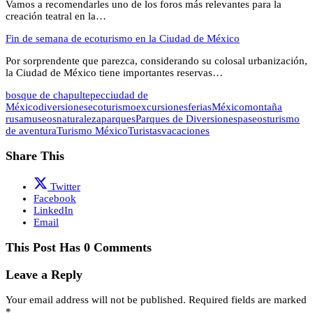
Vamos a recomendarles uno de los foros más relevantes para la
creación teatral en la…
Fin de semana de ecoturismo en la Ciudad de México
Por sorprendente que parezca, considerando su colosal urbanización,
la Ciudad de México tiene importantes reservas…
bosque de chapultepec
ciudad de
México
diversiones
ecoturismo
excursiones
ferias
México
montaña
rusa
museos
naturaleza
parques
Parques de Diversiones
paseos
turismo
de aventura
Turismo México
Turistas
vacaciones
Share This
Twitter
Facebook
LinkedIn
Email
This Post Has 0 Comments
Leave a Reply
Your email address will not be published.
Required fields are marked
*