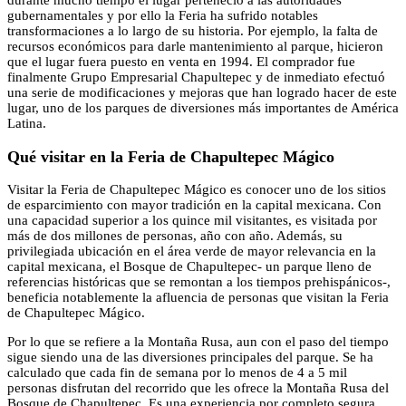
durante mucho tiempo el lugar perteneció a las autoridades
gubernamentales y por ello la Feria ha sufrido notables
transformaciones a lo largo de su historia. Por ejemplo, la falta de
recursos económicos para darle mantenimiento al parque, hicieron
que el lugar fuera puesto en venta en 1994. El comprador fue
finalmente Grupo Empresarial Chapultepec y de inmediato efectuó
una serie de modificaciones y mejoras que han logrado hacer de este
lugar, uno de los parques de diversiones más importantes de América
Latina.
Qué visitar en la Feria de Chapultepec Mágico
Visitar la Feria de Chapultepec Mágico es conocer uno de los sitios
de esparcimiento con mayor tradición en la capital mexicana. Con
una capacidad superior a los quince mil visitantes, es visitada por
más de dos millones de personas, año con año. Además, su
privilegiada ubicación en el área verde de mayor relevancia en la
capital mexicana, el Bosque de Chapultepec- un parque lleno de
referencias históricas que se remontan a los tiempos prehispánicos-,
beneficia notablemente la afluencia de personas que visitan la Feria
de Chapultepec Mágico.
Por lo que se refiere a la Montaña Rusa, aun con el paso del tiempo
sigue siendo una de las diversiones principales del parque. Se ha
calculado que cada fin de semana por lo menos de 4 a 5 mil
personas disfrutan del recorrido que les ofrece la Montaña Rusa del
Bosque de Chapultepec. Es una experiencia por completo segura