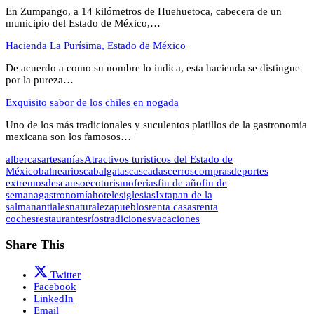
En Zumpango, a 14 kilómetros de Huehuetoca, cabecera de un
municipio del Estado de México,…
Hacienda La Purísima, Estado de México
De acuerdo a como su nombre lo indica, esta hacienda se distingue
por la pureza…
Exquisito sabor de los chiles en nogada
Uno de los más tradicionales y suculentos platillos de la gastronomía
mexicana son los famosos…
albercas
artesanías
Atractivos turisticos del Estado de
México
balnearios
cabalgatas
cascadas
cerros
compras
deportes
extremos
descanso
ecoturismo
ferias
fin de año
fin de
semana
gastronomía
hoteles
iglesias
Ixtapan de la
sal
manantiales
naturaleza
pueblos
renta casas
renta
coches
restaurantes
ríos
tradiciones
vacaciones
Share This
Twitter
Facebook
LinkedIn
Email