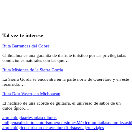
Tal vez te interese
Ruta Barrancas del Cobre
Chihuahua es una garantía de disfrute turístico por las privilegiadas
condiciones naturales con las que…
Ruta Misiones de la Sierra Gorda
La Sierra Gorda se encuentra en la parte norte de Querétaro y en este
recorrido,…
Ruta Don Vasco, en Michoacán
El hechizo de una acorde de guitarra, el universo de sabor de un
dulce típico,…
arqueología
artesanías
culturas
indígenas
desierto
ecoturismo
excursiones
México
montañas
naturaleza
sit
arqueológicos
turismo de aventura
Turistas
viajeros
viajes