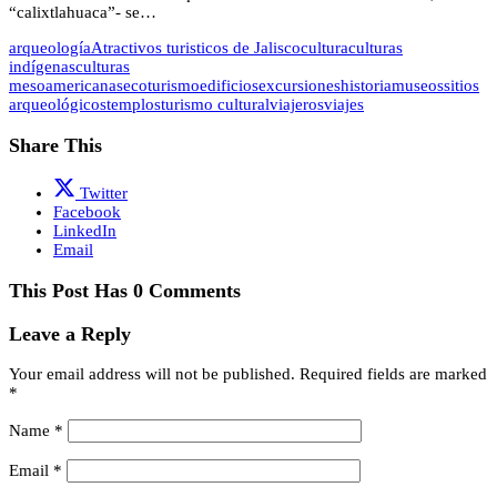
“calixtlahuaca”- se…
arqueología
Atractivos turisticos de Jalisco
cultura
culturas
indígenas
culturas
mesoamericanas
ecoturismo
edificios
excursiones
historia
museos
sitios
arqueológicos
templos
turismo cultural
viajeros
viajes
Share This
Twitter
Facebook
LinkedIn
Email
This Post Has 0 Comments
Leave a Reply
Your email address will not be published.
Required fields are marked
*
Name
*
Email
*