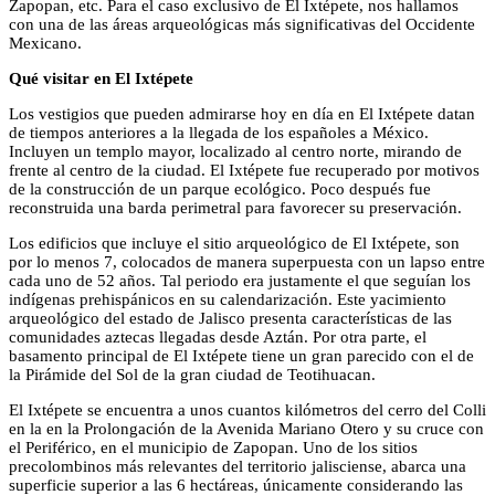
Zapopan, etc. Para el caso exclusivo de El Ixtépete, nos hallamos
con una de las áreas arqueológicas más significativas del Occidente
Mexicano.
Qué visitar en El Ixtépete
Los vestigios que pueden admirarse hoy en día en El Ixtépete datan
de tiempos anteriores a la llegada de los españoles a México.
Incluyen un templo mayor, localizado al centro norte, mirando de
frente al centro de la ciudad. El Ixtépete fue recuperado por motivos
de la construcción de un parque ecológico. Poco después fue
reconstruida una barda perimetral para favorecer su preservación.
Los edificios que incluye el sitio arqueológico de El Ixtépete, son
por lo menos 7, colocados de manera superpuesta con un lapso entre
cada uno de 52 años. Tal periodo era justamente el que seguían los
indígenas prehispánicos en su calendarización. Este yacimiento
arqueológico del estado de Jalisco presenta características de las
comunidades aztecas llegadas desde Aztán. Por otra parte, el
basamento principal de El Ixtépete tiene un gran parecido con el de
la Pirámide del Sol de la gran ciudad de Teotihuacan.
El Ixtépete se encuentra a unos cuantos kilómetros del cerro del Colli
en la en la Prolongación de la Avenida Mariano Otero y su cruce con
el Periférico, en el municipio de Zapopan. Uno de los sitios
precolombinos más relevantes del territorio jalisciense, abarca una
superficie superior a las 6 hectáreas, únicamente considerando las